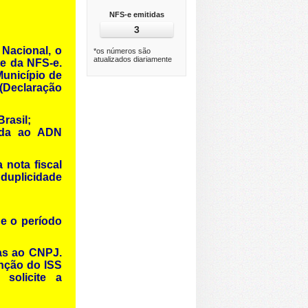
NFS-e emitidas
3
 Nacional, o
*os números são
atualizados diariamente
te da NFS-e.
Município de
 (Declaração
rasil;
iada ao ADN
 nota fiscal
 duplicidade
ne o período
as ao CNPJ.
enção do ISS
 solicite a