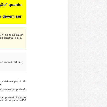
ição” quanto
ão devem ser
S-e)
do município de
l do sistema NFS-e,
 por meio da NFS-e,
em sistema próprio da
s.
or do serviço, podendo
ços, podendo inclusive
á utilizar parte do ISS