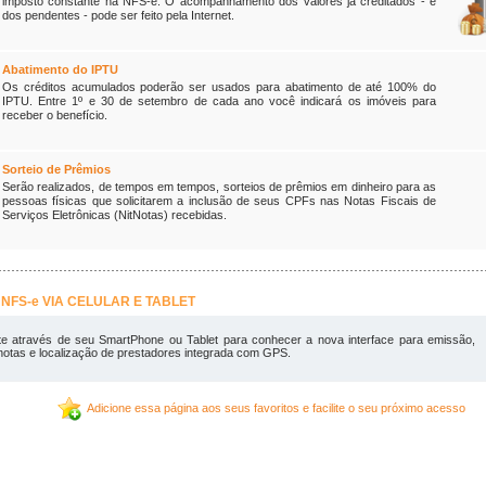
imposto constante na NFS-e. O acompanhamento dos valores já creditados - e
dos pendentes - pode ser feito pela Internet.
Abatimento do IPTU
Os créditos acumulados poderão ser usados para abatimento de até 100% do
IPTU. Entre 1º e 30 de setembro de cada ano você indicará os imóveis para
receber o benefício.
Sorteio de Prêmios
Serão realizados, de tempos em tempos, sorteios de prêmios em dinheiro para as
pessoas físicas que solicitarem a inclusão de seus CPFs nas Notas Fiscais de
Serviços Eletrônicas (NitNotas) recebidas.
NFS-e VIA CELULAR E TABLET
te através de seu SmartPhone ou Tablet para conhecer a nova interface para emissão,
notas e localização de prestadores integrada com GPS.
Adicione essa página aos seus favoritos e facilite o seu próximo acesso