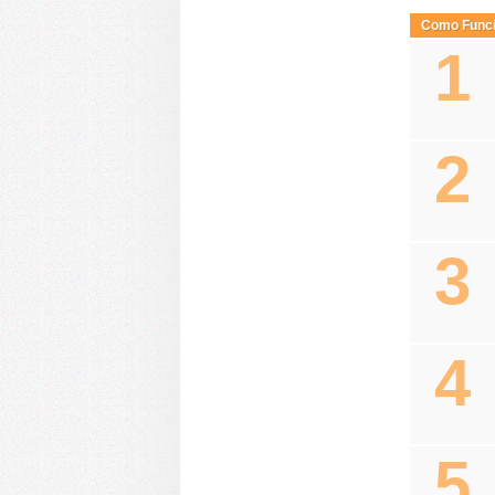
Como Func
1
2
3
4
5