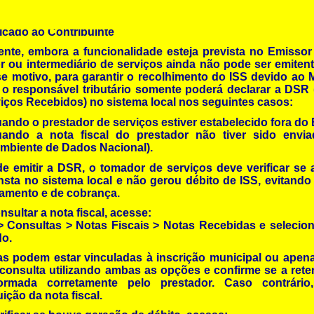
cado ao Contribuinte
nte, embora a funcionalidade esteja prevista no Emissor
 ou intermediário de serviços ainda não pode ser emiten
e motivo, para garantir o recolhimento do ISS devido ao 
, o responsável tributário somente poderá declarar a DSR
iços Recebidos) no sistema local nos seguintes casos:
ando o prestador de serviços estiver estabelecido fora do B
uando a nota fiscal do prestador não tiver sido env
mbiente de Dados Nacional).
e emitir a DSR, o tomador de serviços deve verificar se a
sta no sistema local e não gerou débito de ISS, evitando
amento e de cobrança.
nsultar a nota fiscal, acesse:
> Consultas > Notas Fiscais > Notas Recebidas e selecio
do.
as podem estar vinculadas à inscrição municipal ou apen
consulta utilizando ambas as opções e confirme se a ret
formada corretamente pelo prestador. Caso contrário,
uição da nota fiscal.