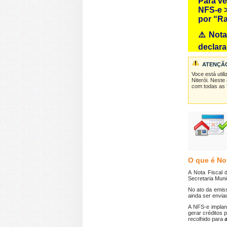
Para ve
NFS-e >
por “R
⚠️ Nota
declar
ATENÇÃO
Voce está uti
Niterói
. Neste
com todas as f
O que é Not
A Nota Fiscal 
Secretaria Muni
No ato da emiss
ainda ser envia
A NFS-e implant
gerar créditos 
recolhido para