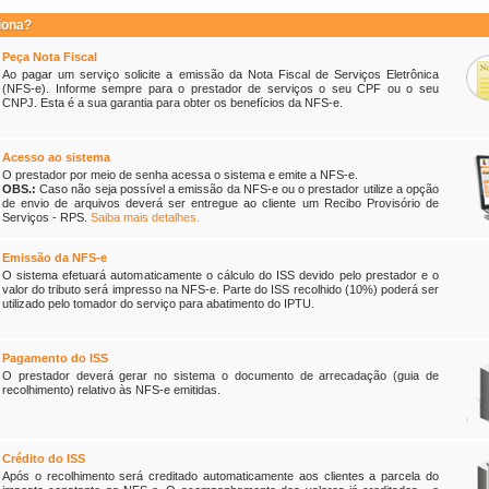
iona?
Peça Nota Fiscal
Ao pagar um serviço solicite a emissão da Nota Fiscal de Serviços Eletrônica
(NFS-e). Informe sempre para o prestador de serviços o seu CPF ou o seu
CNPJ. Esta é a sua garantia para obter os benefícios da NFS-e.
Acesso ao sistema
O prestador por meio de senha acessa o sistema e emite a NFS-e.
OBS.:
Caso não seja possível a emissão da NFS-e ou o prestador utilize a opção
de envio de arquivos deverá ser entregue ao cliente um Recibo Provisório de
Serviços - RPS.
Saiba mais detalhes.
Emissão da NFS-e
O sistema efetuará automaticamente o cálculo do ISS devido pelo prestador e o
valor do tributo será impresso na NFS-e. Parte do ISS recolhido (10%) poderá ser
utilizado pelo tomador do serviço para abatimento do IPTU.
Pagamento do ISS
O prestador deverá gerar no sistema o documento de arrecadação (guia de
recolhimento) relativo às NFS-e emitidas.
Crédito do ISS
Após o recolhimento será creditado automaticamente aos clientes a parcela do