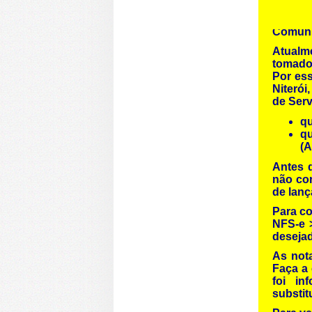
Comuni
Atualme
tomador
Por ess
Niterói
de Serv
qu
q
(A
Antes d
não con
de lanç
Para co
NFS-e 
deseja
As not
Faça a 
foi in
substit