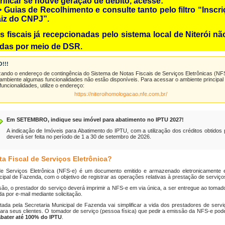
rificar se houve geração de débito, acesse:
 Guias de Recolhimento e consulte tanto pelo filtro “Inscr
aiz do CNPJ”.
s fiscais já recepcionadas pelo sistema local de Niterói n
adas por meio de DSR.
!!!
lizando o endereço de contingência do Sistema de Notas Fiscais de Serviços Eletrônicas
(NF
 ambiente algumas funcionalidades não estão disponíveis. Para acessar o ambiente principa
uncionalidades, utilize o endereço:
https://niteroihomologacao.nfe.com.br/
Em
SETEMBRO
, indique seu imóvel para abatimento no IPTU
2027
!
A indicação de Imóveis para Abatimento do IPTU, com a utilização dos créditos obtidos
deverá ser feita no período de
1 a 30 de setembro de 2026
.
a Fiscal de Serviços Eletrônica?
de Serviços Eletrônica (NFS-e) é um documento emitido e armazenado eletronicamente 
cipal de Fazenda, com o objetivo de registrar as operações relativas à prestação de serviço
ão, o prestador do serviço deverá imprimir a NFS-e em via única, a ser entregue ao tomad
da por e-mail mediante solicitação.
ada pela Secretaria Municipal de Fazenda vai simplificar a vida dos prestadores de servi
para seus clientes. O tomador de serviço (pessoa física) que pedir a emissão da NFS-e poder
abater até 100% do IPTU
.